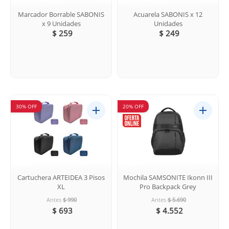
Marcador Borrable SABONIS
Acuarela SABONIS x 12
x 9 Unidades
Unidades
$ 259
$ 249
30% OFF
20% OFF
Cartuchera ARTEIDEA 3 Pisos
Mochila SAMSONITE Ikonn III
XL
Pro Backpack Grey
Antes
$ 990
Antes
$ 5.690
$ 693
$ 4.552