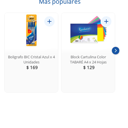
Más populares
Boligrafo BIC Cristal Azul x 4
Block Cartulina Color
C
Unidades
TABARÉ A4 x 24 Hojas
TIE
$ 169
$ 129