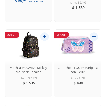
$ 199,20
Con ClubCard
Antes
$ 2.199
$ 1.539
30% OFF
30% OFF
Mochila MOOVING Mickey
Cartuchera FOOTY Mariposa
Mouse de Espalda
con Cierre
Antes
$ 2.199
Antes
$ 699
$ 1.539
$ 489