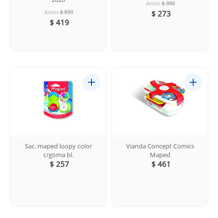
Antes
$ 390
Antes
$ 599
$ 273
$ 419
Sac. maped loopy color
Vianda Concept Comics
c/goma bl.
Maped
$ 257
$ 461