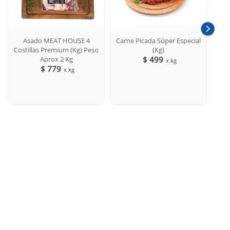
Asado MEAT HOUSE 4
Carne Picada Súper Especial
Su
Costillas Premium (Kg) Peso
(Kg)
Aprox 2 Kg
$ 499
x kg
$ 779
x kg