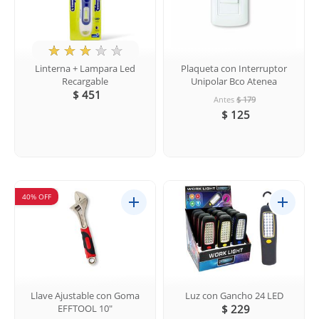
★
☆
☆
☆
☆
Linterna + Lampara Led
Plaqueta con Interruptor
Recargable
Unipolar Bco Atenea
$ 451
Antes
$ 179
$ 125
40% OFF
Llave Ajustable con Goma
Luz con Gancho 24 LED
EFFTOOL 10"
$ 229