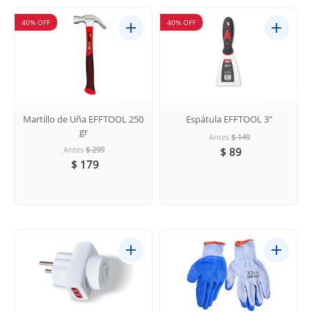
40% OFF
40% OFF
Martillo de Uña EFFTOOL 250
Espátula EFFTOOL 3"
gr
Antes
$ 149
Antes
$ 299
$ 89
$ 179