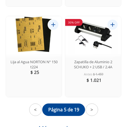
30% OFF
Lija al Agua NORTON Nº 150
Zapatilla de Aluminio 2
t224
SCHUKO + 2 USB / 2.4A
$ 25
Antes
$ 1.459
$ 1.021
<
Página 5 de 19
>