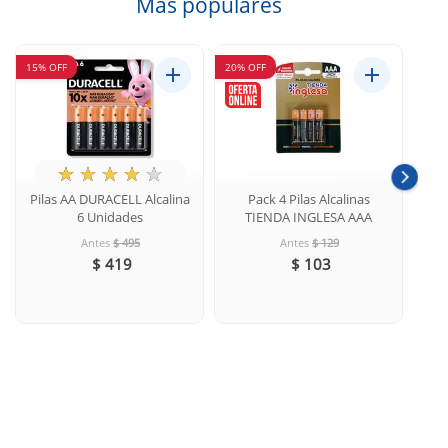
Más populares
15% OFF
20% OFF
20% 
★
☆
☆
☆
☆
Pilas AA DURACELL Alcalina
Pack 4 Pilas Alcalinas
6 Unidades
TIENDA INGLESA AAA
Antes
$ 495
Antes
$ 129
$ 419
$ 103