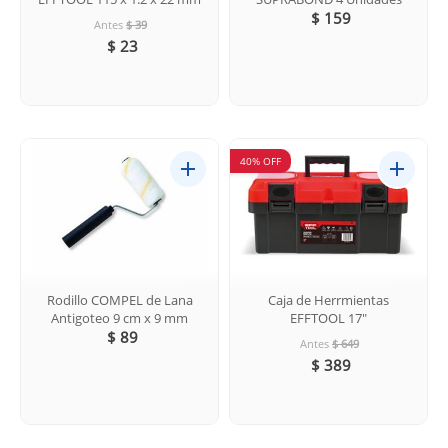
$ 159
Antes
$ 39
$ 23
40% OFF
Rodillo COMPEL de Lana
Caja de Herrmientas
Antigoteo 9 cm x 9 mm
EFFTOOL 17"
$ 89
Antes
$ 649
$ 389