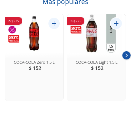
Más populares
2x$275
2x$275
2x$2
COCA-COLA Zero 1.5 L
COCA-COLA Light 1.5 L
C
$ 152
$ 152