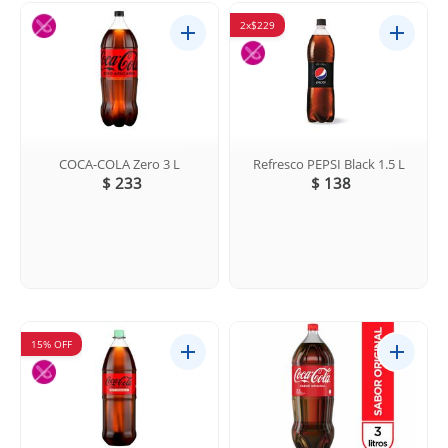
2x$229
COCA-COLA Zero 3 L
Refresco PEPSI Black 1.5 L
$ 233
$ 138
15% OFF