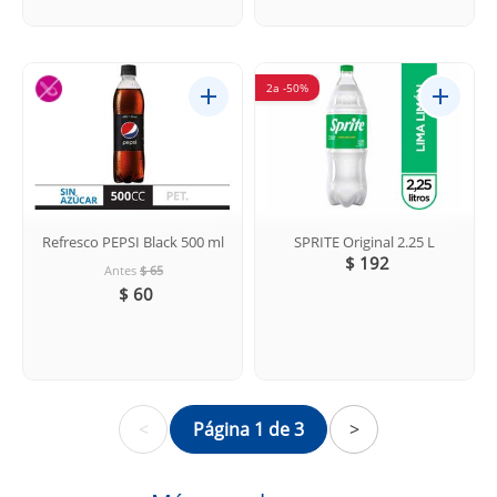
2a -50%
Refresco PEPSI Black 500 ml
SPRITE Original 2.25 L
$ 192
Antes
$ 65
$ 60
<
Página 1 de 3
>