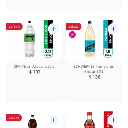
2a -50%
2x$220
SPRITE sin Azúcar 2.25 L
SCHWEPPES Pomelo sin
$ 192
Azúcar 1.5 L
$ 136
2x$239