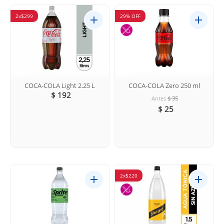
2x$299
29% OFF
COCA-COLA Light 2.25 L
COCA-COLA Zero 250 ml
$ 192
Antes
$ 35
$ 25
2x$220