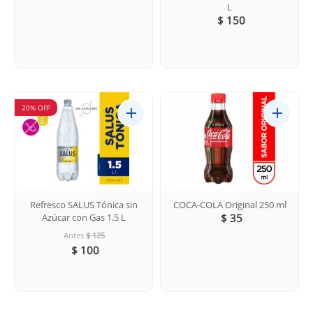
L
$ 150
20% OFF
Refresco SALUS Tónica sin
COCA-COLA Original 250 ml
Azúcar con Gas 1.5 L
$ 35
Antes
$ 125
$ 100