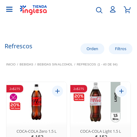
Refrescos
INICIO
/
BEBIDAS
/
BEBIDAS SIN ALCOHOL
/
REFRESCOS
(1 - 40 DE 94)
2x$275
2x$275
COCA-COLA Zero 1.5 L
COCA-COLA Light 1.5 L
$ 152
$ 152