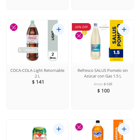
20% OFF
COCA-COLA Light Retornable
Refresco SALUS Pomelo sin
2 L
Azúcar con Gas 1.5 L
$ 141
Antes
$ 125
$ 100