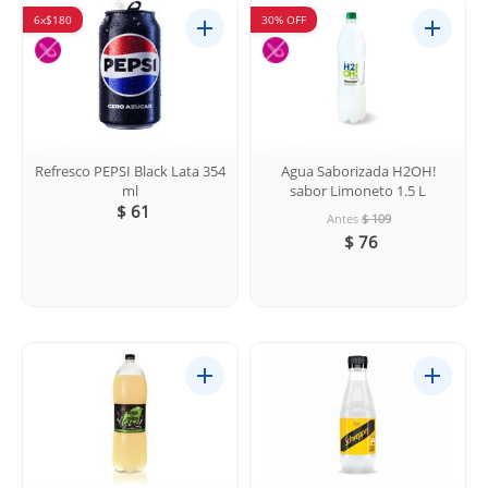
6x$180
30% OFF
Refresco PEPSI Black Lata 354
Agua Saborizada H2OH!
ml
sabor Limoneto 1.5 L
$ 61
Antes
$ 109
$ 76