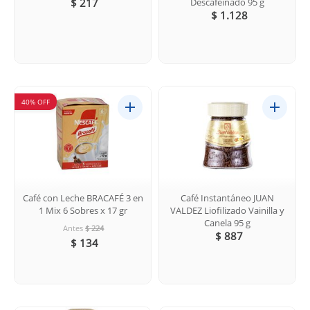
$ 217
Descafeinado 95 g
$ 1.128
40% OFF
Café con Leche BRACAFÉ 3 en
Café Instantáneo JUAN
1 Mix 6 Sobres x 17 gr
VALDEZ Liofilizado Vainilla y
Canela 95 g
Antes
$ 224
$ 887
$ 134