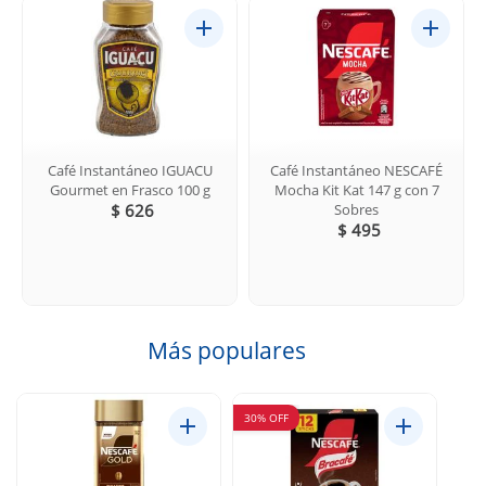
Café Instantáneo IGUACU
Café Instantáneo NESCAFÉ
Gourmet en Frasco 100 g
Mocha Kit Kat 147 g con 7
$ 626
Sobres
$ 495
Más populares
30% OFF
30% 