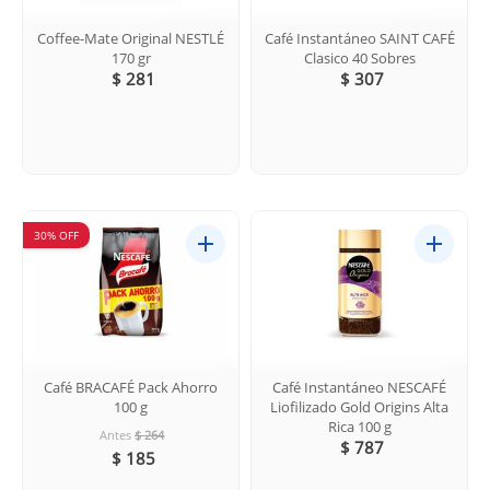
Coffee-Mate Original NESTLÉ
Café Instantáneo SAINT CAFÉ
170 gr
Clasico 40 Sobres
$ 281
$ 307
30% OFF
Café BRACAFÉ Pack Ahorro
Café Instantáneo NESCAFÉ
100 g
Liofilizado Gold Origins Alta
Rica 100 g
Antes
$ 264
$ 787
$ 185