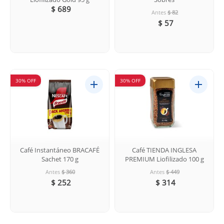
$ 689
Antes
$ 82
$ 57
30% OFF
30% OFF
Café Instantáneo BRACAFÉ
Café TIENDA INGLESA
Sachet 170 g
PREMIUM Liofilizado 100 g
Antes
$ 360
Antes
$ 449
$ 252
$ 314