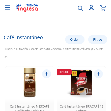
Café Instantáneo
INICIO
/
ALMACÉN
/
CAFÉ - CEBADA - COCOA
/
CAFÉ INSTANTÁNEO
(1 - 34 DE
34)
30% OFF
Café Instantáneo NESCAFÉ
Café Instantáneo BRACAFÉ 12
Liofilizado Gold 95 g
Sobres