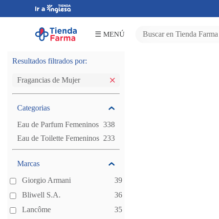
☰ MENÚ
Salud
Dermocosmética
Cosmética
Fragancias
Cuidado
Resultados filtrados por:
Personal
Bebés y
niños
Botiquín y
primeros
auxilios -
Varios
Fragancias de Mujer
Categorias
Eau de Parfum Femeninos
338
Eau de Toilette Femeninos
233
Marcas
Giorgio Armani
39
Bliwell S.A.
36
Lancôme
35