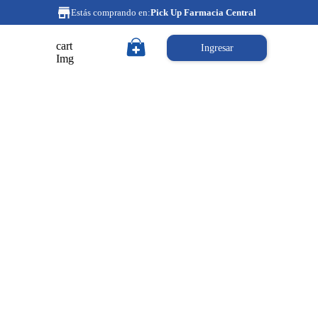
Estás comprando en:
Pick Up Farmacia Central
cart
Ingresar
Img