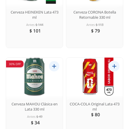
Cerveza HEINEKEN Lata 473
Cerveza CORONA Botella
ml
Retornable 330 ml
Antes
$ 144
Antes
$ 113
$ 101
$ 79
30% OFF
Cerveza MAHOU Clásica en
COCA-COLA Original Lata 473
Lata 330 ml
ml
$ 80
Antes
$ 49
$ 34