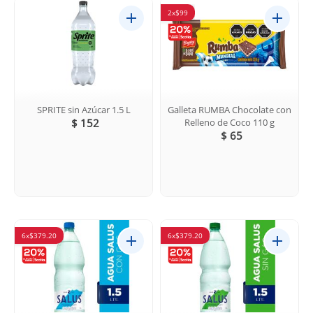
2x$99
SPRITE sin Azúcar 1.5 L
Galleta RUMBA Chocolate con
$ 152
Relleno de Coco 110 g
$ 65
6x$379.20
6x$379.20