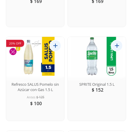
$ 169
$ 169
20% OFF
Refresco SALUS Pomelo sin
SPRITE Original 1.5 L
Azúcar con Gas 1.5 L
$ 152
Antes
$ 125
$ 100