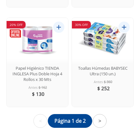
20% OFF
30% OFF
Papel Higiénico TIENDA
Toallas Húmedas BABYSEC
INGLESA Plus Doble Hoja 4
Ultra (150 un.)
Rollos x 30 Mts
Antes
$ 360
Antes
$ 162
$ 252
$ 130
<
Página 1 de 2
>