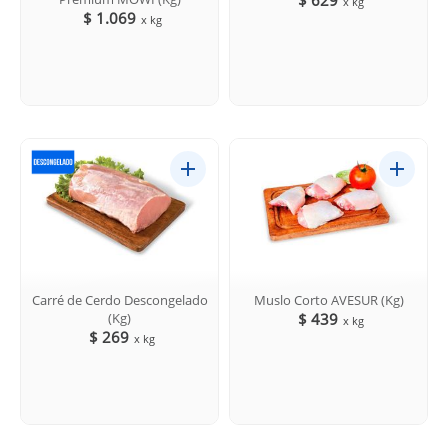
x kg
$ 1.069
x kg
Carré de Cerdo Descongelado
Muslo Corto AVESUR (Kg)
(Kg)
$ 439
x kg
$ 269
x kg