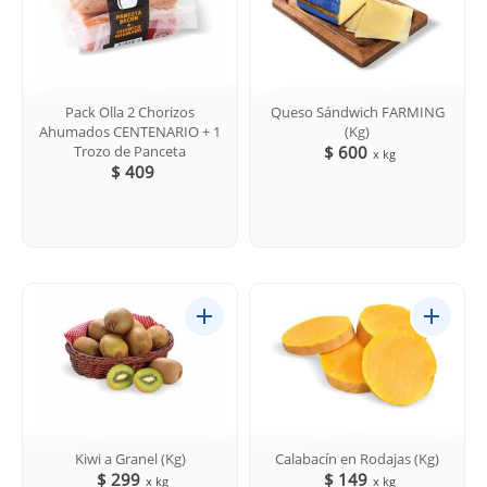
Pack Olla 2 Chorizos
Queso Sándwich FARMING
Ahumados CENTENARIO + 1
(Kg)
Trozo de Panceta
$ 600
x kg
$ 409
Kiwi a Granel (Kg)
Calabacín en Rodajas (Kg)
$ 299
$ 149
x kg
x kg