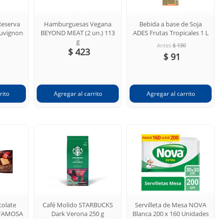
eserva
Hamburguesas Vegana
Bebida a base de Soja
auvignon
BEYOND MEAT (2 un.) 113
ADES Frutas Tropicales 1 L
g
Antes
$ 130
$ 423
$ 91
colate
Café Molido STARBUCKS
Servilleta de Mesa NOVA
 FAMOSA
Dark Verona 250 g
Blanca 200 x 160 Unidades