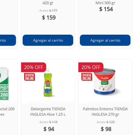
420 gr
Mini 300 gr
$ 154
Antes
$ 177
$ 159
20% OFF
20% OFF
ctel 200
Detergente TIENDA
Palmitos Enteros TIENDA
des
INGLESA Aloe 1.25 L
INGLESA 270 gr
Antes
$ 118
Antes
$ 123
$ 94
$ 98