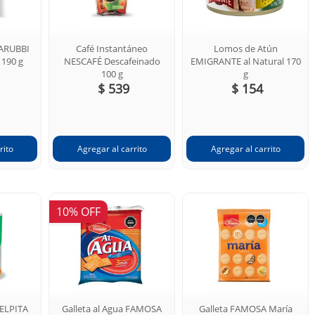
ARUBBI
Café Instantáneo
Lomos de Atún
 190 g
NESCAFÉ Descafeinado
EMIGRANTE al Natural 170
100 g
g
$ 539
$ 154
10% OFF
FELPITA
Galleta al Agua FAMOSA
Galleta FAMOSA María