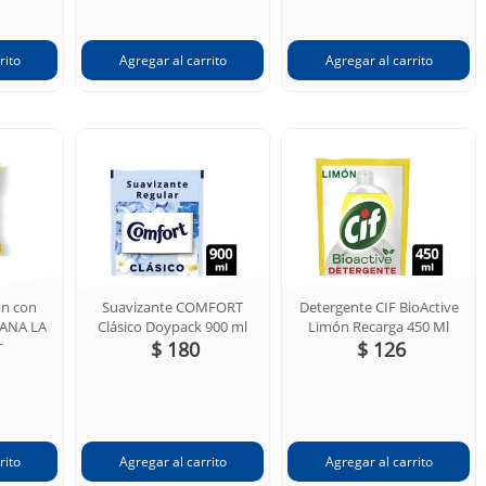
ón con
Suavizante COMFORT
Detergente CIF BioActive
UANA LA
Clásico Doypack 900 ml
Limón Recarga 450 Ml
r
$ 180
$ 126