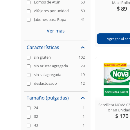
Lomos de Atún
53
Maxi Rollo
$ 89
Alfajores por unidad
50
Jabones para Ropa
41
Ver más
Características
sin gluten
102
sin azúcar agregada
29
sin sal agregada
19
deslactosado
12
Tamaño (pulgadas)
Servilleta NOVA Có
24
1
x 160 Unida
$ 170
32
1
43
1