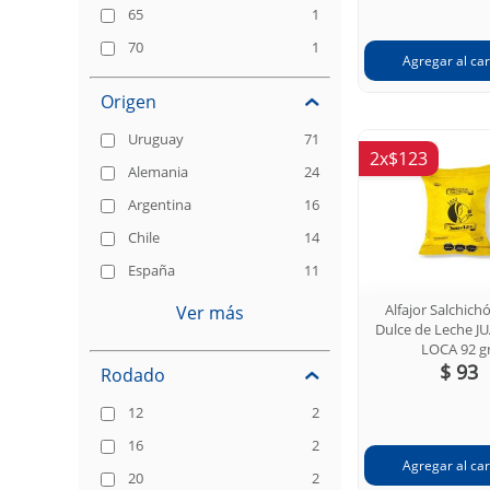
65
1
70
1
Origen
Uruguay
71
2x$123
Alemania
24
Argentina
16
Chile
14
España
11
Alfajor Salchich
Ver más
Dulce de Leche J
LOCA 92 g
$ 93
Rodado
12
2
16
2
20
2