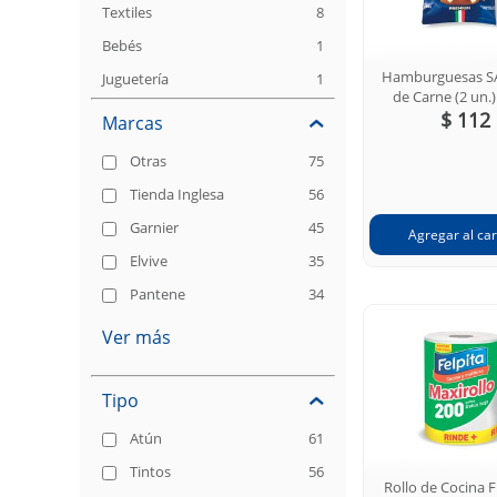
Textiles
8
Bebés
1
Hamburguesas S
Juguetería
1
de Carne (2 un.)
$ 112
Marcas
Otras
75
Tienda Inglesa
56
Garnier
45
Elvive
35
Pantene
34
Ver más
Tipo
Atún
61
Tintos
56
Rollo de Cocina 