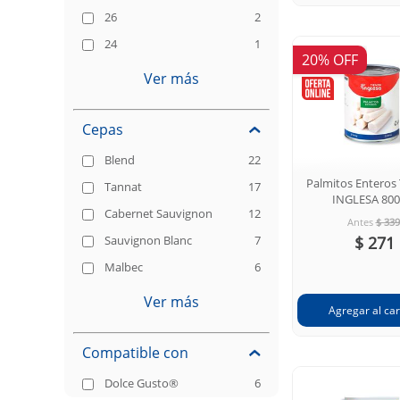
26
2
24
1
20% OFF
Ver más
Cepas
Blend
22
Palmitos Enteros
Tannat
17
INGLESA 800
Cabernet Sauvignon
12
Antes
$ 339
Sauvignon Blanc
7
$ 271
Malbec
6
Ver más
Compatible con
Dolce Gusto®
6