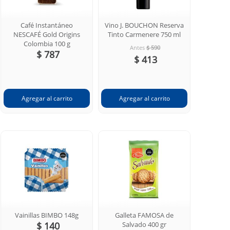
Café Instantáneo
Vino J. BOUCHON Reserva
NESCAFÉ Gold Origins
Tinto Carmenere 750 ml
Colombia 100 g
Antes
$ 590
$ 787
$ 413
Vainillas BIMBO 148g
Galleta FAMOSA de
$ 140
Salvado 400 gr