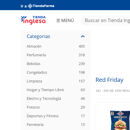
☰ MENÚ
Almacén
Frescos
Bebidas
Congelados
Limpieza
Categorias
Perfumería
Electro y
Tecnología
Juguetería
Deportes y
Fitness
Almacén
405
Hogar y
Tiempo
Libre
Ferretería
Textiles
Perfumería
318
Bebés
Asado
OCASIONES
Papelería
Tea Time
Ofertas
Aniversario
MAILINGS
Tienda
DIGITALES
Inglesa
Bebidas
239
Día del
Niño
Increíble
Congelados
198
Red Friday
Limpieza
157
Hogar y Tiempo Libre
63
161 - 200 DE 1500 RE
Electro y Tecnología
49
Frescos
29
Deportes y Fitness
17
Ferretería
15