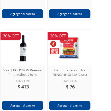
30% OFF
20% OFF
Vino J. BOUCHON Reserva
Hamburguesas Extra
Tinto Malbec 750 ml
TIENDA INGLESA (2 un.)
Antes
$ 590
Antes
$ 95
$ 413
$ 76