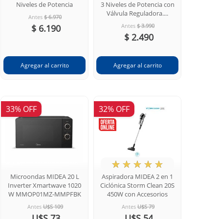
Niveles de Potencia
3 Niveles de Potencia con
Válvula Reguladora....
Antes
$ 6.970
Antes
$ 3.990
$ 6.190
$ 2.490
33% OFF
32% OFF
★
☆
☆
☆
☆
Microondas MIDEA 20 L
Aspiradora MIDEA 2 en 1
Inverter Xmartwave 1020
Ciclónica Storm Clean 20S
W MMOP01MZ-MMPFBK
450W con Accesorios
Antes
U$S 109
Antes
U$S 79
U$S 73
U$S 54