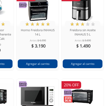
☆
★
☆
☆
☆
☆
★
☆
☆
☆
☆
por
Horno Freidora INHAUS
Freidora sin Aceite
herente
14 L
INHAUS 5 L
Calc
Antes
$ 6.990
Antes
$ 3.690
9
$ 3.190
$ 1.490
0
20% OFF