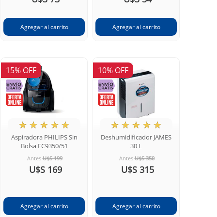
15% OFF
10% OFF
★
☆
☆
☆
☆
★
☆
☆
☆
☆
Aspiradora PHILIPS Sin
Deshumidificador JAMES
Bolsa FC9350/51
30 L
Antes
U$S 199
Antes
U$S 350
U$S 169
U$S 315