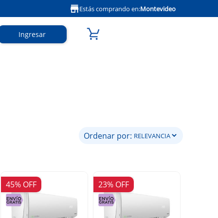
Estás comprando en:
Montevideo
Ingresar
Ordenar por:
45% OFF
23% OFF