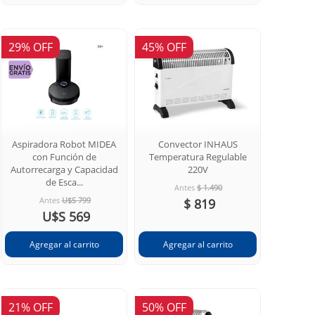
29% OFF
45% OFF
Aspiradora Robot MIDEA
Convector INHAUS
con Función de
Temperatura Regulable
Autorrecarga y Capacidad
220V
de Esca...
Antes
$ 1.490
Antes
U$S 799
$ 819
U$S 569
21% OFF
50% OFF