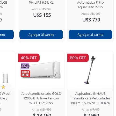
OLCE
PHILIPS 6.2 L XL
Automática Filtro
 W
AquaClean 220 V
Antes
U$S 249
79
Antes
U$S 999
U$S 155
9
U$S 779
40% OFF
60% OFF
☆
0 W con
Aire Acondicionado GOLD
Aspiradora INHAUS
ble y
12000 BTU Inverter con
Inalámbrica 2 Velocidades
s
Wi-Fi ITEZ12INV
800 ml 150 W VC-STICK26
0
Antes
$ 21.990
Antes
$ 7.490
$ 13.190
$ 2.990