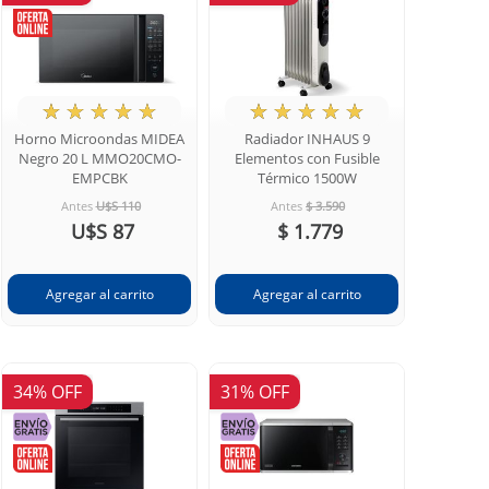
★
☆
☆
☆
☆
★
☆
☆
☆
☆
Horno Microondas MIDEA
Radiador INHAUS 9
Negro 20 L MMO20CMO-
Elementos con Fusible
EMPCBK
Térmico 1500W
Antes
U$S 110
Antes
$ 3.590
U$S 87
$ 1.779
34% OFF
31% OFF