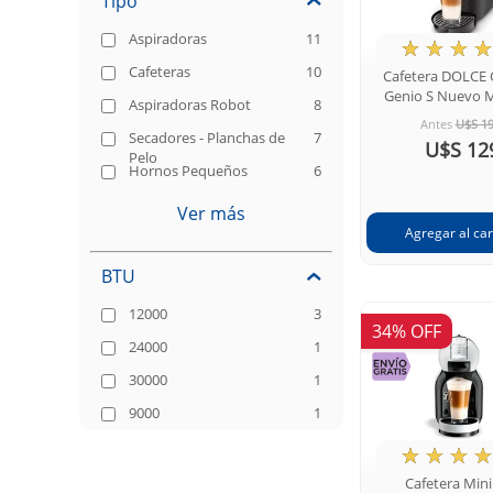
Tipo
Aspiradoras
11
★
☆
☆
☆
Cafeteras
10
Cafetera DOLCE
Genio S Nuevo 
Aspiradoras Robot
8
Antes
U$S 1
Secadores - Planchas de
7
U$S 12
Pelo
Hornos Pequeños
6
Ver más
BTU
12000
3
34% OFF
24000
1
30000
1
9000
1
★
☆
☆
☆
Cafetera Min