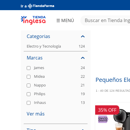
☰ MENÚ
Almacén
Frescos
Bebidas
Congelados
Limpieza
Categorias
Perfumería
Electro y
Tecnología
Juguetería
Deportes y
Fitness
Electro y Tecnología
124
Hogar y
Tiempo
Libre
Ferretería
Textiles
Bebés
Marcas
Asado
OCASIONES
Papelería
Tea Time
Ofertas
Aniversario
MAILINGS
Tienda
DIGITALES
Inglesa
Día del
Niño
James
24
Increíble
Midea
22
Pequeños El
Nappo
21
1 - 40 DE 124 RESULT
Philips
19
Inhaus
13
35% OFF
Ver más