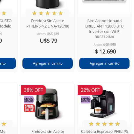
☆
★
☆
☆
☆
☆
 GUSTO
Freidora Sin Aceite
Aire Acondicionado
Modelo
PHILIPS 4.2 L NA-120/00
BRILLIANT 12000 BTU
Inverter con Wi-Fi
99
Antes
U$S 189
BREZ12INV
9
U$S 79
Antes
$ 21.990
$ 12.690
38% OFF
22% OFF
☆
★
☆
☆
☆
☆
iMe
Freidora sin Aceite
Cafetera Espresso PHILIPS