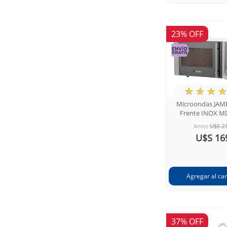
23% OFF
★
☆
☆
☆
Microondas JAME
Frente INOX M
Antes
U$S 2
U$S 16
37% OFF