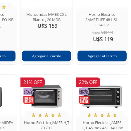
☆
ico
Microondas JAMES 20 L
Horno Eléctrico
L-EO19B
Blanco J 20 MDB
SMARTLIFE 48 L SL-
U$S 159
EO48SP
9
Antes
U$S 149
5
U$S 119
21% OFF
22% OFF
★
☆
☆
☆
☆
★
☆
☆
☆
☆
te MIDEA
Horno Eléctrico JAMES HJT
Horno Eléctrico JAMES
20K
70 70 L
HJTI45 Inox 45 L 1400 W