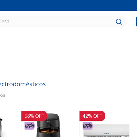
ectrodomésticos
ADOS
58% OFF
42% OFF