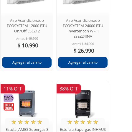
Aire Acondicionado
Aire Acondicionado
ECOSYSTEM 12000 BTU
ECOSYSTEM 24000 BTU
On/Off ESEZ12
Inverter con Wi-Fi
ESEZ24INV
Antes
$ 19.990
Antes
$ 34.990
$ 10.990
$ 26.990
11% OFF
38% OFF
★
☆
☆
☆
☆
★
☆
☆
☆
☆
Estufa JAMES Supergas 3
Estufa a Supergás INHAUS