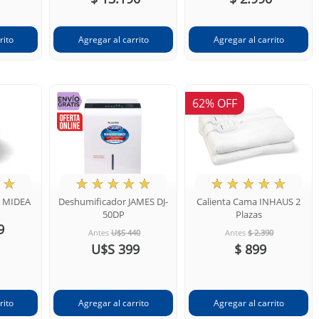
62% OFF
☆
★
☆
☆
☆
☆
★
☆
☆
☆
☆
t MIDEA
Deshumificador JAMES DJ-
Calienta Cama INHAUS 2
50DP
Plazas
9
Antes
U$S 440
Antes
$ 2.390
U$S 399
$ 899