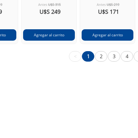
19
Antes
U$S 315
Antes
U$S 219
9
U$S 249
U$S 171
<
1
2
3
4