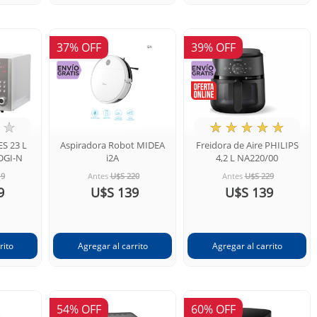
37% OFF
39% OFF
☆
★
☆
☆
☆
☆
S 23 L
Aspiradora Robot MIDEA
Freidora de Aire PHILIPS
DGI-N
i2A
4,2 L NA220/00
19
Antes
U$S 220
Antes
U$S 229
9
U$S 139
U$S 139
54% OFF
60% OFF