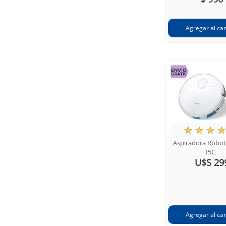
★
☆
☆
☆
Aspiradora Robo
I5C
U$S 29