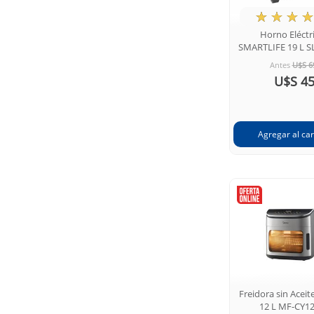
★
☆
☆
☆
Horno Eléctr
SMARTLIFE 19 L S
Antes
U$S 6
U$S 4
Freidora sin Acei
12 L MF-CY1