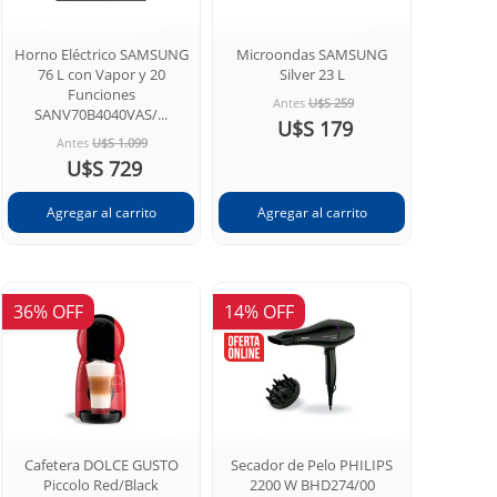
Horno Eléctrico SAMSUNG
Microondas SAMSUNG
76 L con Vapor y 20
Silver 23 L
Funciones
Antes
U$S 259
SANV70B4040VAS/...
U$S 179
Antes
U$S 1.099
U$S 729
36% OFF
14% OFF
Cafetera DOLCE GUSTO
Secador de Pelo PHILIPS
Piccolo Red/Black
2200 W BHD274/00