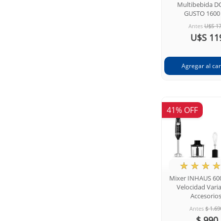
Multibebida D
GUSTO 1600
Antes
U$S 1
U$S 11
41% OFF
★
☆
☆
☆
Mixer INHAUS 60
Velocidad Varia
Accesorio
Antes
$ 1.69
$ 990