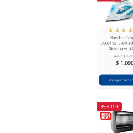
★
☆
☆
☆
Plancha a Va
SMARTLIFE Antiad
Sistema Anti 
Antes
$ 1.71
$ 1.09
35% OFF