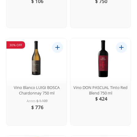
$ 106
$ 750
30% OFF
Vino Blanco LUIGI BOSCA
Vino DON PASCUAL Tinto Red
Chardonnay 750 ml
Blend 750 ml
$ 424
Antes
$ 1.109
$ 776