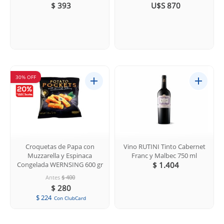
$ 393
U$S 870
30% OFF
Croquetas de Papa con
Vino RUTINI Tinto Cabernet
Muzzarella y Espinaca
Franc y Malbec 750 ml
Congelada WERNSING 600 gr
$ 1.404
Antes
$ 400
$ 280
$ 224
Con ClubCard