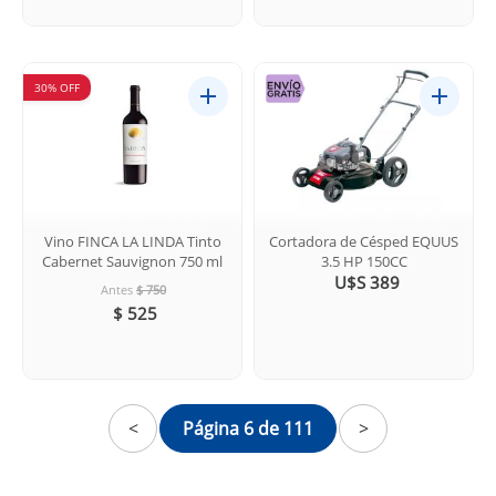
30% OFF
Vino FINCA LA LINDA Tinto
Cortadora de Césped EQUUS
Cabernet Sauvignon 750 ml
3.5 HP 150CC
U$S 389
Antes
$ 750
$ 525
<
Página 6 de 111
>