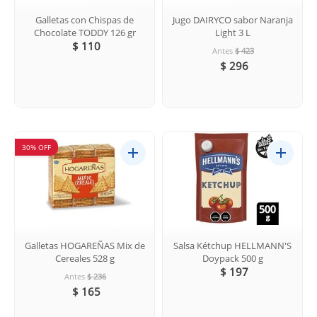
Galletas con Chispas de
Jugo DAIRYCO sabor Naranja
Chocolate TODDY 126 gr
Light 3 L
$ 110
Antes
$ 423
$ 296
30% OFF
Galletas HOGAREÑAS Mix de
Salsa Kétchup HELLMANN'S
Cereales 528 g
Doypack 500 g
$ 197
Antes
$ 236
$ 165