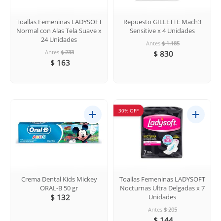
Toallas Femeninas LADYSOFT
Repuesto GILLETTE Mach3
Normal con Alas Tela Suave x
Sensitive x 4 Unidades
24 Unidades
Antes
$ 1.185
Antes
$ 233
$ 830
$ 163
30% OFF
Crema Dental Kids Mickey
Toallas Femeninas LADYSOFT
ORAL-B 50 gr
Nocturnas Ultra Delgadas x 7
$ 132
Unidades
Antes
$ 205
$ 144