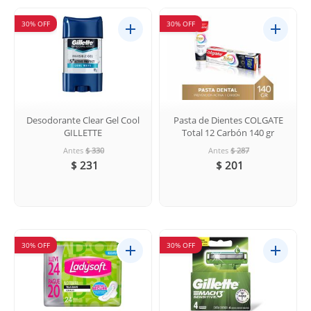
30% OFF
30% OFF
Desodorante Clear Gel Cool
Pasta de Dientes COLGATE
GILLETTE
Total 12 Carbón 140 gr
Antes
$ 330
Antes
$ 287
$ 231
$ 201
30% OFF
30% OFF