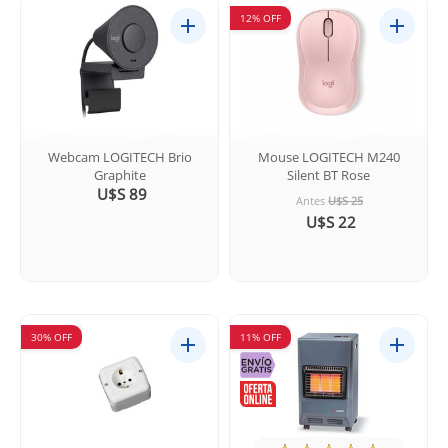
12% OFF
Webcam LOGITECH Brio
Mouse LOGITECH M240
Graphite
Silent BT Rose
U$S 89
Antes
U$S 25
U$S 22
30% OFF
11% OFF