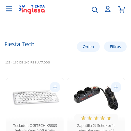
Fiesta Tech
121 - 160 DE 246 RESULTADOS
★
☆
☆
☆
☆
Teclado LOGITECH K380S
Zapatilla 2t Schuko/4t
Pebble Keys 2 0ff White
Modular con Llave V