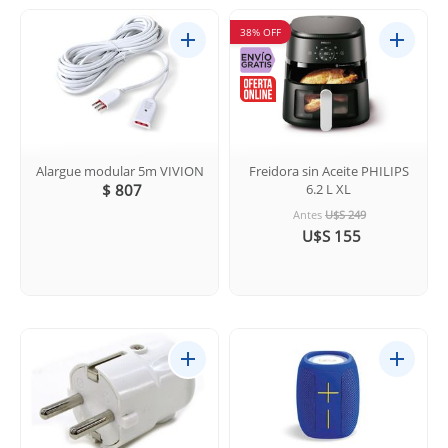
38% OFF
Alargue modular 5m VIVION
Freidora sin Aceite PHILIPS
$ 807
6.2 L XL
Antes
U$S 249
U$S 155