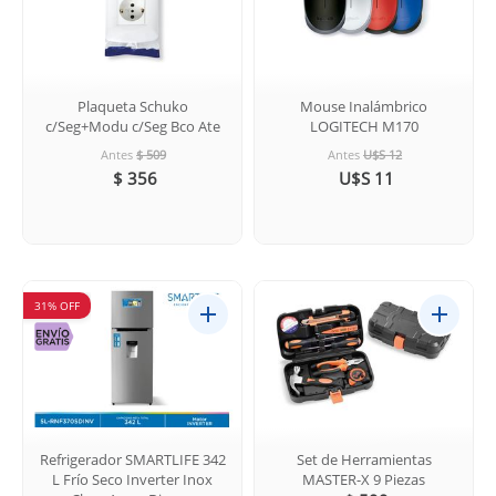
Plaqueta Schuko
Mouse Inalámbrico
c/Seg+Modu c/Seg Bco Ate
LOGITECH M170
Antes
$ 509
Antes
U$S 12
$ 356
U$S 11
31% OFF
Refrigerador SMARTLIFE 342
Set de Herramientas
L Frío Seco Inverter Inox
MASTER-X 9 Piezas