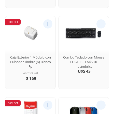
30% OFF
Caja Exterior 1 Módulo con
Combo Teclado con Mouse
Pulsador Timbre (A) Blanco
LOGITECH Mk270
Fp
Inalámbrico
U$S 43
Antes
$ 241
$ 169
30% OFF