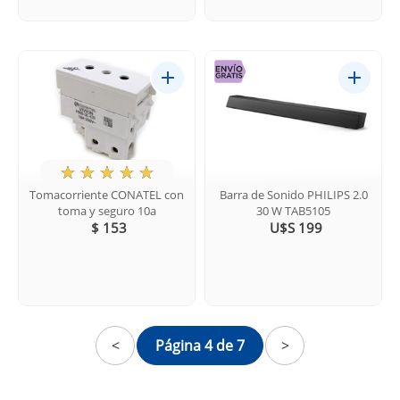
★
☆
☆
☆
☆
Tomacorriente CONATEL con
Barra de Sonido PHILIPS 2.0
toma y seguro 10a
30 W TAB5105
$ 153
U$S 199
<
Página 4 de 7
>