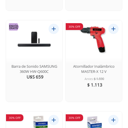
30% OFF
Barra de Sonido SAMSUNG
Atornillador Inalámbrico
360W HW-Q600C
MASTER-X 12 V
U$S 659
Antes
$ 1.590
$ 1.113
30% OFF
30% OFF