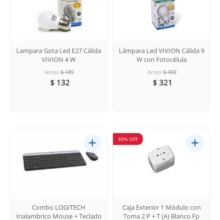
Lampara Gota Led E27 Cálida
Lámpara Led VIVION Cálida 9
VIVION 4 W
W con Fotocélula
Antes
$ 189
Antes
$ 459
$ 132
$ 321
30% OFF
Combo LOGITECH
Caja Exterior 1 Módulo con
Inalambrico Mouse + Teclado
Toma 2 P + T (A) Blanco Fp