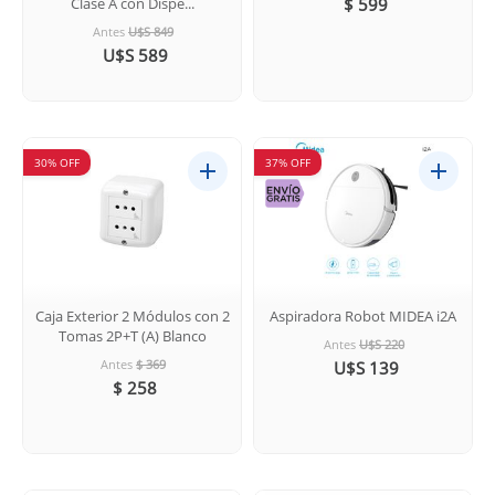
Clase A con Dispe...
$ 599
Antes
U$S 849
U$S 589
30% OFF
37% OFF
Caja Exterior 2 Módulos con 2
Aspiradora Robot MIDEA i2A
Tomas 2P+T (A) Blanco
Antes
U$S 220
Antes
$ 369
U$S 139
$ 258