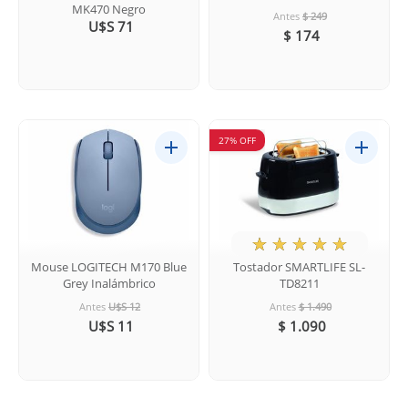
MK470 Negro
Antes
$ 249
U$S 71
$ 174
27% OFF
★
☆
☆
☆
☆
Mouse LOGITECH M170 Blue
Tostador SMARTLIFE SL-
Grey Inalámbrico
TD8211
Antes
U$S 12
Antes
$ 1.490
U$S 11
$ 1.090