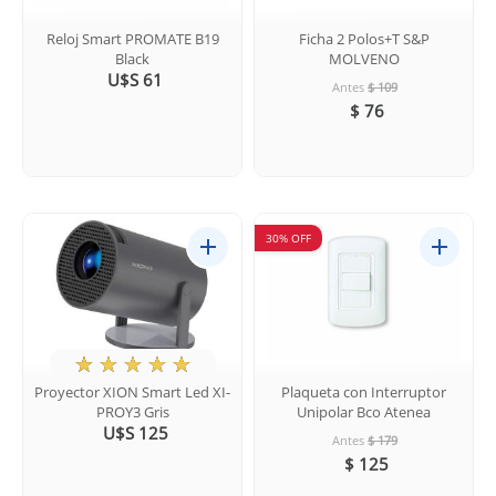
Reloj Smart PROMATE B19
Ficha 2 Polos+T S&P
Black
MOLVENO
U$S 61
Antes
$ 109
$ 76
30% OFF
★
☆
☆
☆
☆
Proyector XION Smart Led XI-
Plaqueta con Interruptor
PROY3 Gris
Unipolar Bco Atenea
U$S 125
Antes
$ 179
$ 125