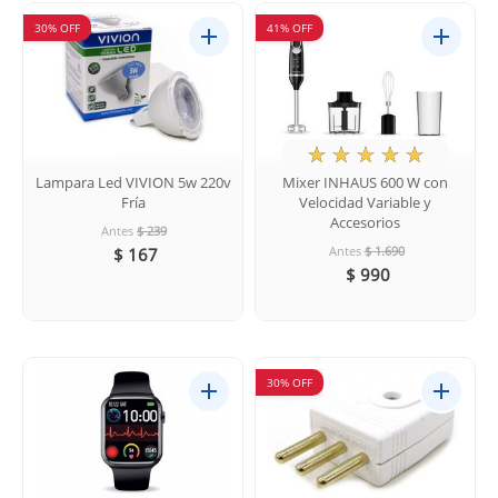
30% OFF
41% OFF
★
☆
☆
☆
☆
Lampara Led VIVION 5w 220v
Mixer INHAUS 600 W con
Fría
Velocidad Variable y
Accesorios
Antes
$ 239
Antes
$ 1.690
$ 167
$ 990
30% OFF