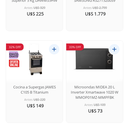
Superior 5 Kg DAWMS5HW
SAMSUNG RS27T5200S9
Antes
U$S 329
Antes
U$S 2.799
U$S 225
U$S 1.779
32% OFF
33% OFF
Cocina a Supergas JAMES
Microondas MIDEA 20 L
C105 B Titanium
Inverter Xmartwave 1020 W
MMOP01MZ-MMPFBK
Antes
U$S 220
Antes
U$S 109
U$S 149
U$S 73