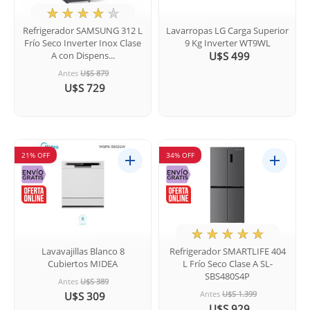
★
☆
☆
☆
☆
Refrigerador SAMSUNG 312 L
Lavarropas LG Carga Superior
Frío Seco Inverter Inox Clase
9 Kg Inverter WT9WL
A con Dispens...
U$S 499
Antes
U$S 879
U$S 729
21% OFF
34% OFF
★
☆
☆
☆
☆
Lavavajillas Blanco 8
Refrigerador SMARTLIFE 404
Cubiertos MIDEA
L Frío Seco Clase A SL-
SBS480S4P
Antes
U$S 389
Antes
U$S 1.399
U$S 309
U$S 929