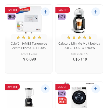
17% OFF
34% OFF
★
☆
☆
☆
☆
★
☆
☆
☆
☆
Calefón JAMES Tanque de
Cafetera MiniMe Multibebida
Acero Prisma 30 L P30A
DOLCE GUSTO 1600 W
Antes
$ 7.350
Antes
U$S 179
$ 6.090
U$S 119
24% OFF
26% OFF