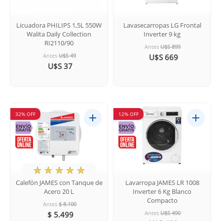
Licuadora PHILIPS 1,5L 550W
Lavasecarropas LG Frontal
Walita Daily Collection
Inverter 9 kg
RI2110/90
Antes
U$S 899
Antes
U$S 49
U$S 669
U$S 37
32% OFF
12% OFF
★
☆
☆
☆
☆
Calefón JAMES con Tanque de
Lavarropa JAMES LR 1008
Acero 20 L
Inverter 6 Kg Blanco
Compacto
Antes
$ 8.100
Antes
U$S 490
$ 5.499