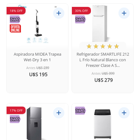
18% OFF
30% OFF
★
☆
☆
☆
☆
Aspiradora MIDEA Trapea
Refrigerador SMARTLIFE 212
Wet-Dry 3 en 1
L Frío Natural Blanco con
Freezer Clase A S...
Antes
U$S 239
Antes
U$S 399
U$S 195
U$S 279
17% OFF