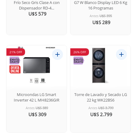
Frío Seco Gris Clase A con
G7 W Blanco Display LED 6 Kg
Dispensador RD-4...
16 Programas
U$S 579
Antes
U$S 395
U$S 289
21% OFF
26% OFF
Microondas LG Smart
Torre de Lavado y Secado LG
Inverter 42 L MH8236GIR
22 kg WK22BS6
Antes
U$S 389
Antes
U$S 3.799
U$S 309
U$S 2.799