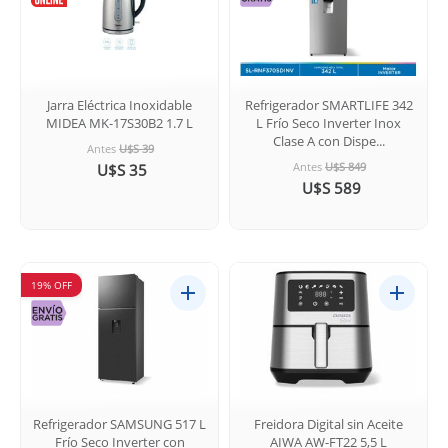
Jarra Eléctrica Inoxidable
Refrigerador SMARTLIFE 342
MIDEA MK-17S30B2 1.7 L
L Frío Seco Inverter Inox
Clase A con Dispe...
Antes
U$S 39
Antes
U$S 849
U$S 35
U$S 589
19% OFF
Refrigerador SAMSUNG 517 L
Freidora Digital sin Aceite
Frío Seco Inverter con
AIWA AW-FT22 5,5 L