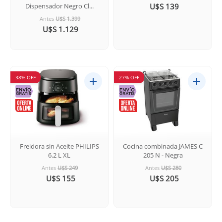
Dispensador Negro Cl...
U$S 139
Antes
U$S 1.399
U$S 1.129
38% OFF
27% OFF
Freidora sin Aceite PHILIPS
Cocina combinada JAMES C
6.2 L XL
205 N - Negra
Antes
U$S 249
Antes
U$S 280
U$S 155
U$S 205