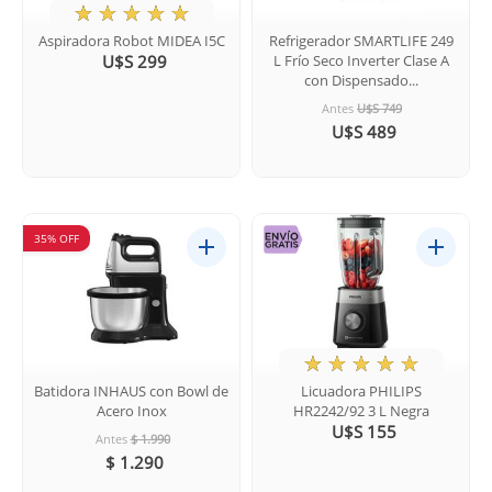
★
☆
☆
☆
☆
Aspiradora Robot MIDEA I5C
Refrigerador SMARTLIFE 249
U$S 299
L Frío Seco Inverter Clase A
con Dispensado...
Antes
U$S 749
U$S 489
35% OFF
★
☆
☆
☆
☆
Batidora INHAUS con Bowl de
Licuadora PHILIPS
Acero Inox
HR2242/92 3 L Negra
U$S 155
Antes
$ 1.990
$ 1.290