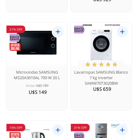
21% OFF
★
☆
☆
☆
☆
Microondas SAMSUNG
Lavarropas SAMSUNG Blanco
MS20A3010AL 700 W 20 L
7 kg Inverter
SAWW70T3020BW
Antes
U$S 189
U$S 659
U$S 149
10% OFF
31% OFF