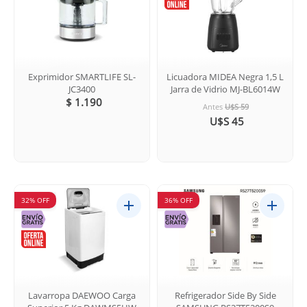
Exprimidor SMARTLIFE SL-
Licuadora MIDEA Negra 1,5 L
JC3400
Jarra de Vidrio MJ-BL6014W
$ 1.190
Antes
U$S 59
U$S 45
32% OFF
36% OFF
Lavarropa DAEWOO Carga
Refrigerador Side By Side