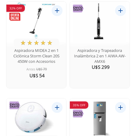
32% OFF
★
☆
☆
☆
☆
Aspiradora MIDEA 2 en 1
Aspiradora y Trapeadora
Ciclónica Storm Clean 20S
Inalámbrica 2 en 1 AIWA AW-
450W con Accesorios
AMX6
U$S 299
Antes
U$S 79
U$S 54
35% OFF