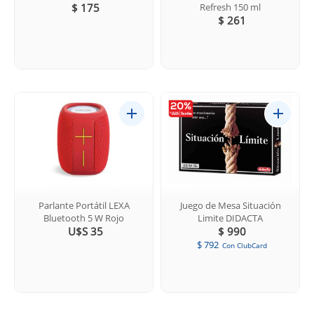
$ 175
Refresh 150 ml
$ 261
Parlante Portátil LEXA
Juego de Mesa Situación
Bluetooth 5 W Rojo
Limite DIDACTA
U$S 35
$ 990
$ 792
Con ClubCard