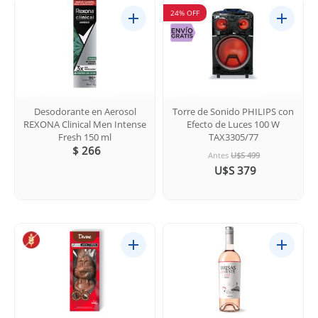
24% OFF
Desodorante en Aerosol
Torre de Sonido PHILIPS con
REXONA Clinical Men Intense
Efecto de Luces 100 W
Fresh 150 ml
TAX3305/77
$ 266
Antes
U$S 499
U$S 379