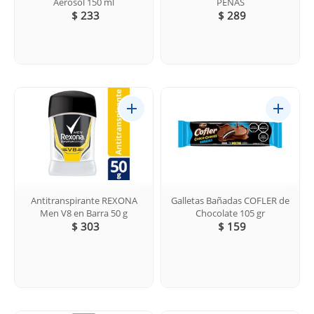
Aerosol 150 ml
PEÑAS
$ 233
$ 289
Antitranspirante REXONA
Galletas Bañadas COFLER de
Men V8 en Barra 50 g
Chocolate 105 gr
$ 303
$ 159