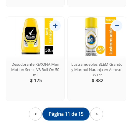
Desodorante REXONA Men
Lustramuebles BLEM Granito
Motion Sense V8 Roll On 50
y Marmol Naranja en Aerosol
ml
360 cc
$ 175
$ 382
<
Página 11 de 15
>