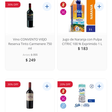
30% OFF
Vino CONVENTO VIEJO
Jugo de Naranja con Pulpa
Reserva Tinto Carmenere 750
CITRIC 100 % Exprimido 1 L
ml
$ 183
Antes
$ 355
$ 249
30% OFF
20% OFF