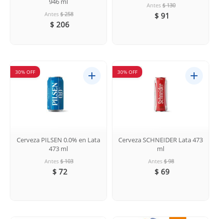
946 ml
Antes
$ 130
Antes
$ 258
$ 91
$ 206
30% OFF
30% OFF
Cerveza PILSEN 0.0% en Lata
Cerveza SCHNEIDER Lata 473
473 ml
ml
Antes
$ 103
Antes
$ 98
$ 72
$ 69