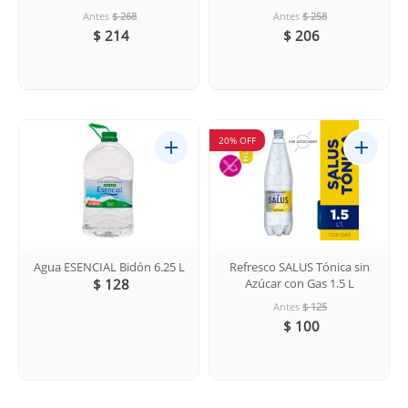
Antes
$ 268
Antes
$ 258
$ 214
$ 206
20% OFF
Agua ESENCIAL Bidón 6.25 L
Refresco SALUS Tónica sin
$ 128
Azúcar con Gas 1.5 L
Antes
$ 125
$ 100