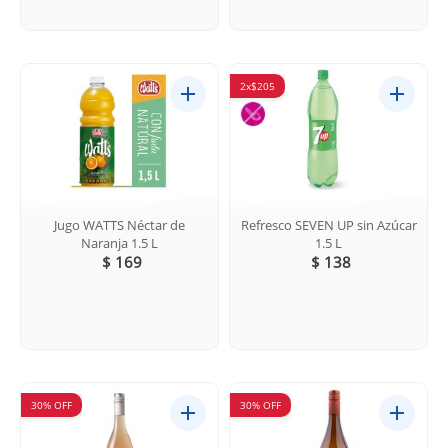
2x$205
Jugo WATTS Néctar de
Refresco SEVEN UP sin Azúcar
Naranja 1.5 L
1.5 L
$ 169
$ 138
30% OFF
30% OFF