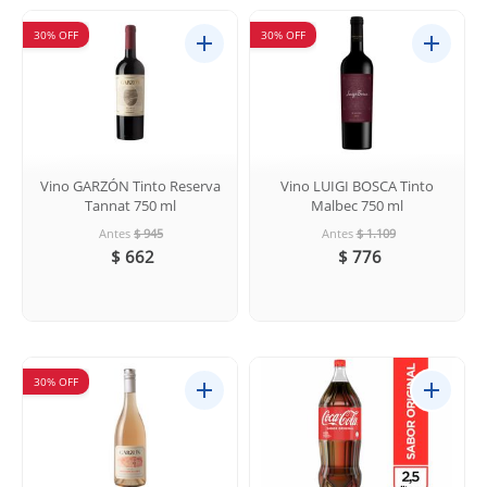
30% OFF
30% OFF
Vino GARZÓN Tinto Reserva
Vino LUIGI BOSCA Tinto
Tannat 750 ml
Malbec 750 ml
Antes
$ 945
Antes
$ 1.109
$ 662
$ 776
30% OFF