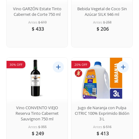
Vino GARZÓN Estate Tinto
Bebida Vegetal de Coco Sin
Cabernet de Corte 750 ml
Azúcar SILK 946 ml
Antes
$ 619
Antes
$ 258
$ 433
$ 206
30% OFF
20% OFF
Vino CONVENTO VIEJO
Jugo de Naranja con Pulpa
Reserva Tinto Cabernet
CITRIC 100% Exprimido Bidón
Sauvignon 750 ml
3 L
Antes
$ 355
Antes
$ 516
$ 249
$ 413