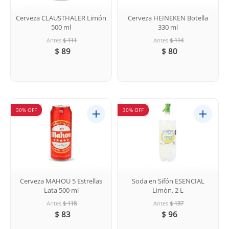
Cerveza CLAUSTHALER Limón
Cerveza HEINEKEN Botella
500 ml
330 ml
Antes
$ 111
Antes
$ 114
$ 89
$ 80
30% OFF
30% OFF
Cerveza MAHOU 5 Estrellas
Soda en Sifón ESENCIAL
Lata 500 ml
Limón. 2 L
Antes
$ 118
Antes
$ 137
$ 83
$ 96