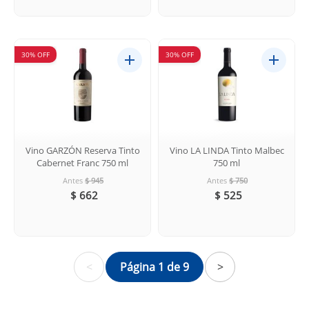
30% OFF
30% OFF
Vino GARZÓN Reserva Tinto
Vino LA LINDA Tinto Malbec
Cabernet Franc 750 ml
750 ml
Antes
$ 945
Antes
$ 750
$ 662
$ 525
<
Página 1 de 9
>