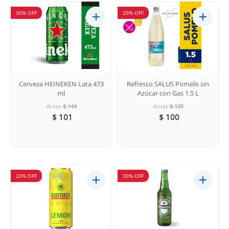
30% OFF
20% OFF
Cerveza HEINEKEN Lata 473
Refresco SALUS Pomelo sin
ml
Azúcar con Gas 1.5 L
Antes
$ 144
Antes
$ 125
$ 101
$ 100
20% OFF
30% OFF