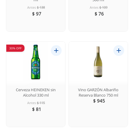
Antes
$ 138
Antes
$ 109
$ 97
$ 76
30% OFF
Cerveza HEINEKEN sin
Vino GARZÓN Albariño
Alcohol 330 ml
Reserva Blanco 750 ml
$ 945
Antes
$ 115
$ 81