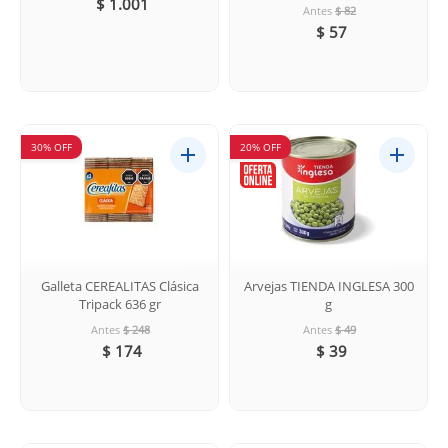
$ 1.001
Antes
$ 82
$ 57
30% OFF
20% OFF
Galleta CEREALITAS Clásica
Arvejas TIENDA INGLESA 300
Tripack 636 gr
g
Antes
$ 248
Antes
$ 49
$ 174
$ 39