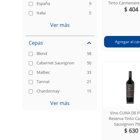
Tinto Carmenere
España
9
$ 404
Italia
5
Ver más
Cepas
Blend
58
Cabernet Sauvignon
50
Malbec
33
Tannat
21
Chardonnay
15
Ver más
Vino CUNA DE 
Reserva Tinto C
Sauvignon 75
$ 630