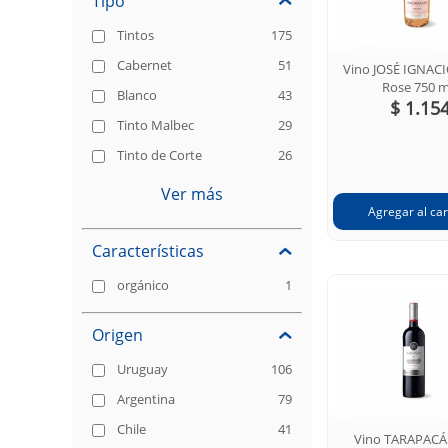
Tipo
Tintos
175
Cabernet
51
Vino JOSÉ IGNACI
Rose 750 m
Blanco
43
$ 1.15
Tinto Malbec
29
Tinto de Corte
26
Ver más
Características
orgánico
1
Origen
Uruguay
106
Argentina
79
Chile
41
Vino TARAPACÁ