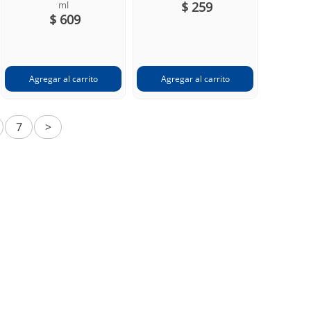
ml
$ 259
$ 609
7
>