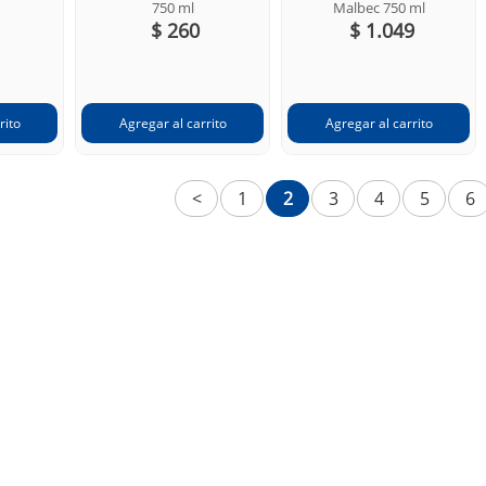
750 ml
Malbec 750 ml
$ 260
$ 1.049
<
1
2
3
4
5
6