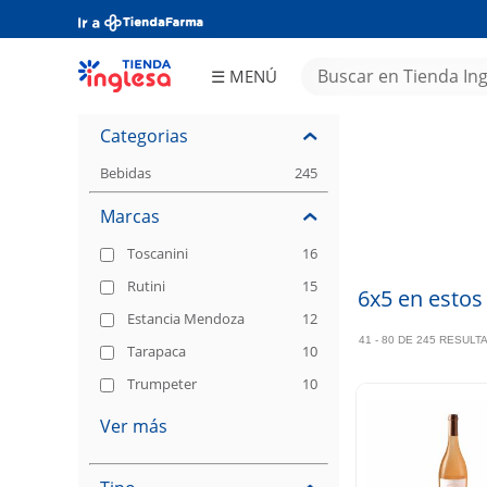
☰ MENÚ
Almacén
Frescos
Bebidas
Congelados
Limpieza
Categorias
Perfumería
Electro y
Tecnología
Juguetería
Deportes y
Fitness
Bebidas
245
Hogar y
Tiempo
Libre
Ferretería
Textiles
Bebés
Marcas
Asado
OCASIONES
Papelería
Tea Time
Ofertas
Aniversario
MAILINGS
Tienda
DIGITALES
Inglesa
Día del
Niño
Toscanini
16
Increíble
Rutini
15
6x5 en estos
Estancia Mendoza
12
41 - 80 DE 245 RESUL
Tarapaca
10
Trumpeter
10
Ver más