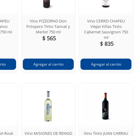
HAPEU
Vino PIZZORNO Don
Vino CERRO CHAPEU
lanco
Próspero Tinto Tannat y
Viejas Viñas Tinto
 750 ml
Merlot 750 ml
Cabernet Sauvignon 750
$ 565
ml
$ 835
SA Rosé
Vino MISIONES DE RENGO
Vino Tinto JUAN CARRAU