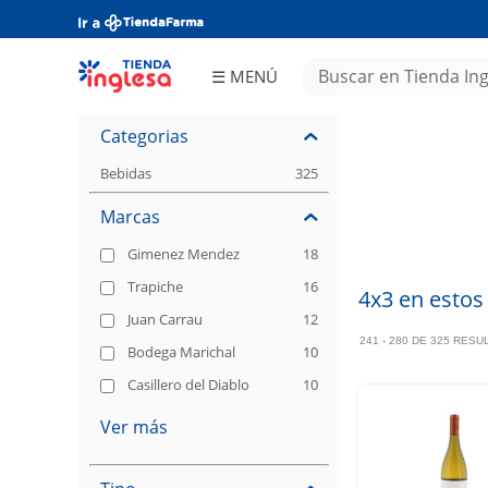
☰ MENÚ
Almacén
Frescos
Bebidas
Congelados
Limpieza
Categorias
Perfumería
Electro y
Tecnología
Juguetería
Deportes y
Fitness
Bebidas
325
Hogar y
Tiempo
Libre
Ferretería
Textiles
Bebés
Marcas
Asado
OCASIONES
Papelería
Tea Time
Ofertas
Aniversario
MAILINGS
Tienda
DIGITALES
Inglesa
Día del
Niño
Gimenez Mendez
18
Increíble
Trapiche
16
4x3 en estos
Juan Carrau
12
241 - 280 DE 325 RES
Bodega Marichal
10
Casillero del Diablo
10
Ver más