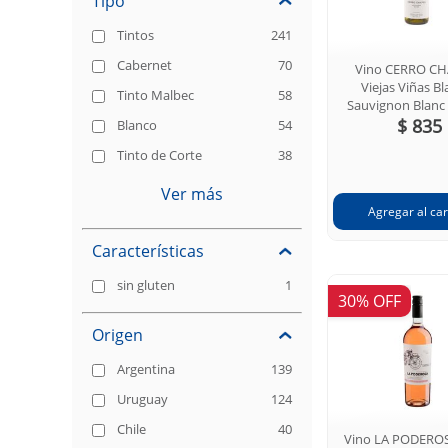
Tipo
Tintos
241
Cabernet
70
Vino CERRO C
Viejas Viñas B
Tinto Malbec
58
Sauvignon Blanc
$ 835
Blanco
54
Tinto de Corte
38
Ver más
Características
sin gluten
1
30% OFF
Origen
Argentina
139
Uruguay
124
Chile
40
Vino LA PODERO