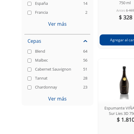
750 ml
España
14
Antes
$ 469
Francia
2
$ 328
Ver más
Cepas
Blend
64
Malbec
56
Cabernet Sauvignon
51
Tannat
28
Chardonnay
23
Ver más
Espumante VIÑ
Sur Lies 3D 75
$ 1.81