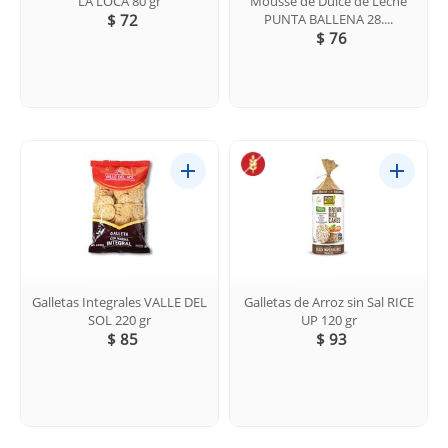
LA LOCA 80 gr
Mousse de Dulce de Leche
$ 72
PUNTA BALLENA 28....
$ 76
Galletas Integrales VALLE DEL
Galletas de Arroz sin Sal RICE
SOL 220 gr
UP 120 gr
$ 85
$ 93