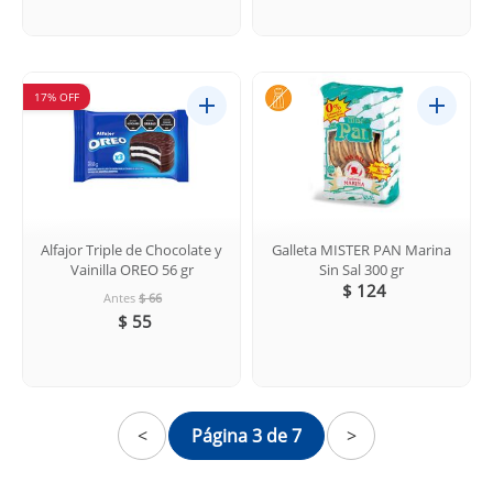
17% OFF
Alfajor Triple de Chocolate y
Galleta MISTER PAN Marina
Vainilla OREO 56 gr
Sin Sal 300 gr
$ 124
Antes
$ 66
$ 55
<
Página 3 de 7
>