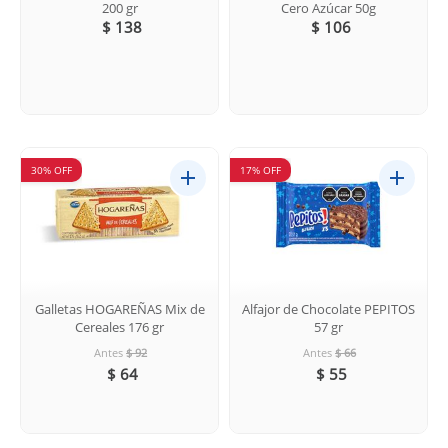
200 gr
Cero Azúcar 50g
$ 138
$ 106
30% OFF
17% OFF
Galletas HOGAREÑAS Mix de
Alfajor de Chocolate PEPITOS
Cereales 176 gr
57 gr
Antes
$ 92
Antes
$ 66
$ 64
$ 55