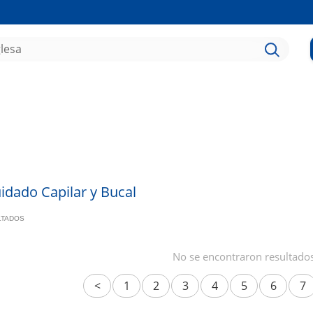
idado Capilar y Bucal
ULTADOS
No se encontraron resultado
<
1
2
3
4
5
6
7