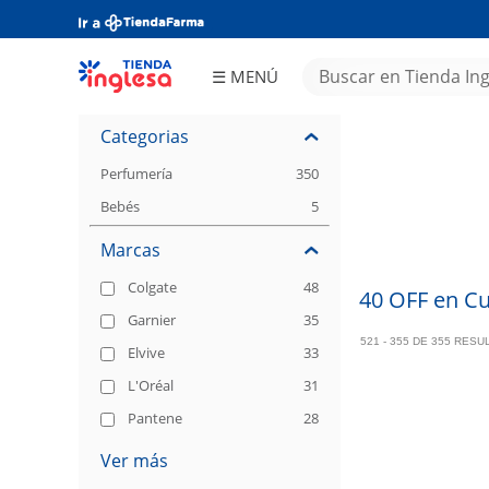
☰ MENÚ
Almacén
Frescos
Bebidas
Congelados
Limpieza
Categorias
Perfumería
Electro y
Tecnología
Juguetería
Deportes y
Fitness
Perfumería
350
Hogar y
Tiempo
Libre
Ferretería
Textiles
Bebés
5
Bebés
Asado
OCASIONES
Papelería
Tea Time
Ofertas
Aniversario
MAILINGS
Tienda
DIGITALES
Inglesa
Día del
Marcas
Niño
Increíble
Colgate
48
40 OFF en Cu
Garnier
35
521 - 355 DE 355 RES
Elvive
33
L'Oréal
31
Pantene
28
Ver más