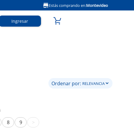
Estás comprando en:
Montevideo
Ingresar
Ordenar por:
s
8
9
>