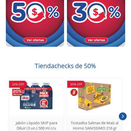
Tiendachecks de 50%
20% OFF
30% OFF
3
Jabón Líquido SKIP para
Tostadita Salmas de Maíz al
Diluir (3 un.) 500 ml c/u
Horno SANISSIMO 216 gr