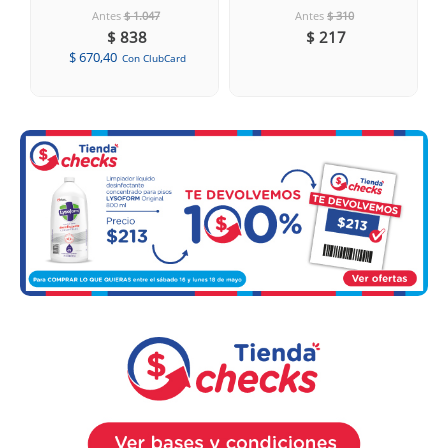
Antes
$ 1.047
Antes
$ 310
$ 838
$ 217
$ 670,40
Con ClubCard