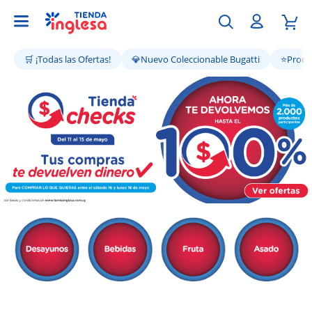
🛒 ¡Todas las Ofertas!
💎Nuevo Coleccionable Bugatti
⭐Produc