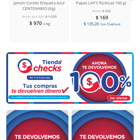
Jamón Cocido Etiqueta Azul
Papas LAY'S Rústicas 160 gr
CENTENARIO (Kg)
Antes
$ 242
Antes por kilo
$ 1.220
$ 169
$ 970
$ 135,20
x kg
Con ClubCard