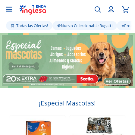
🛒 ¡Todas las Ofertas!
💎Nuevo Coleccionable Bugatti
⭐Produc
¡Especial Mascotas!